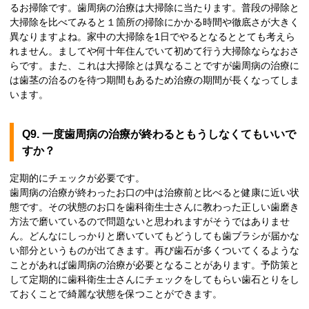
るお掃除です。歯周病の治療は大掃除に当たります。普段の掃除と
大掃除を比べてみると１箇所の掃除にかかる時間や徹底さが大きく
異なりますよね。家中の大掃除を1日でやるとなるととても考えら
れません。ましてや何十年住んでいて初めて行う大掃除ならなおさ
らです。また、これは大掃除とは異なることですが歯周病の治療に
は歯茎の治るのを待つ期間もあるため治療の期間が長くなってしま
います。
Q9. 一度歯周病の治療が終わるともうしなくてもいいで
すか？
定期的にチェックが必要です。
歯周病の治療が終わったお口の中は治療前と比べると健康に近い状
態です。その状態のお口を歯科衛生士さんに教わった正しい歯磨き
方法で磨いているので問題ないと思われますがそうではありませ
ん。どんなにしっかりと磨いていてもどうしても歯ブラシが届かな
い部分というものが出てきます。再び歯石が多くついてくるような
ことがあれば歯周病の治療が必要となることがあります。予防策と
して定期的に歯科衛生士さんにチェックをしてもらい歯石とりをし
ておくことで綺麗な状態を保つことができます。