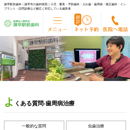
諫早駅前歯科｜諫早市の歯科医院｜小児・審美・予防歯科・入れ歯・歯周病・矯正歯科・イン
プラント・訪問診療など幅広く対応している歯医者
Skip
to
content
よ
くある質問-歯周病治療
一般的な質問
虫歯治療