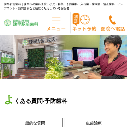
諫早駅前歯科｜諫早市の歯科医院｜小児・審美・予防歯科・入れ歯・歯周病・矯正歯科・イン
プラント・訪問診療など幅広く対応している歯医者
Skip
to
content
よ
くある質問-予防歯科
一般的な質問
虫歯治療