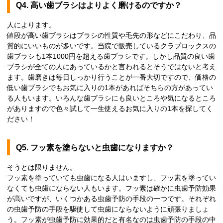
Q4. 高い歯ブラシはよりよく磨けるのですか？
人によります。
値段が高い歯ブラシはブラシの性質や毛先の形などにこだわり、品
質的にいいものが多いです。当院で販売しているクラプロックスの
歯ブラシも1本1000円を超える歯ブラシです。しかし品質の良い歯
ブラシが全ての人にあっているかと言われるとそうではないと考え
ます。歯磨きは毎日しっかり行うことが一番大切ですので、価格の
低い歯ブラシでもお気に入りの1本があればそちらの方があってい
る人もいます。いろんな歯ブラシにも良いところや気になるところ
がありますので色々試して一生使えるお気に入りの1本を探してく
ださい！
Q5. フッ素を塗らないと虫歯になりますか？
そうとは限りません。
フッ素を塗っていても虫歯になる人はいますし、フッ素を塗ってい
なくても虫歯にならない人もいます。フッ素は確かに虫歯予防効果
が高いですが、いくつかある虫歯予防の手段の一つです。それぞれ
の虫歯予防の手段を駆使して虫歯にならないように頑張りましょ
う。フッ素が虫歯予防に効果的だと有名なのは虫歯予防の手段の中