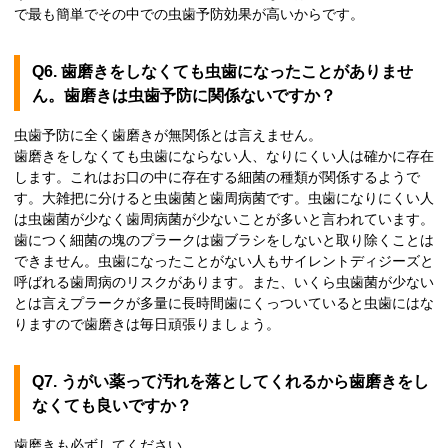
で最も簡単でその中での虫歯予防効果が高いからです。
Q6. 歯磨きをしなくても虫歯になったことがありませ
ん。歯磨きは虫歯予防に関係ないですか？
虫歯予防に全く歯磨きが無関係とは言えません。
歯磨きをしなくても虫歯にならない人、なりにくい人は確かに存在
します。これはお口の中に存在する細菌の種類が関係するようで
す。大雑把に分けると虫歯菌と歯周病菌です。虫歯になりにくい人
は虫歯菌が少なく歯周病菌が少ないことが多いと言われています。
歯につく細菌の塊のプラークは歯ブラシをしないと取り除くことは
できません。虫歯になったことがない人もサイレントディジーズと
呼ばれる歯周病のリスクがあります。また、いくら虫歯菌が少ない
とは言えプラークが多量に長時間歯にくっついていると虫歯にはな
りますので歯磨きは毎日頑張りましょう。
Q7. うがい薬って汚れを落としてくれるから歯磨きをし
なくても良いですか？
歯磨きも必ずしてください。