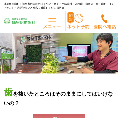
諫早駅前歯科｜諫早市の歯科医院｜小児・審美・予防歯科・入れ歯・歯周病・矯正歯科・イン
プラント・訪問診療など幅広く対応している歯医者
Skip
to
content
歯
を抜いたところはそのままにしてはいけな
いの？