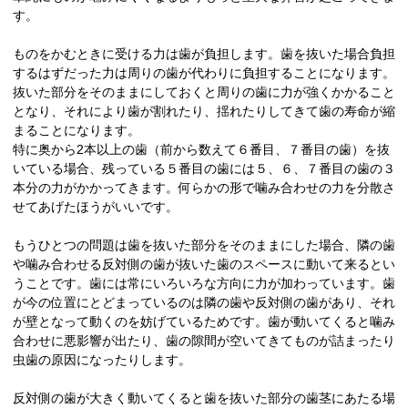
す。
ものをかむときに受ける力は歯が負担します。歯を抜いた場合負担
するはずだった力は周りの歯が代わりに負担することになります。
抜いた部分をそのままにしておくと周りの歯に力が強くかかること
となり、それにより歯が割れたり、揺れたりしてきて歯の寿命が縮
まることになります。
特に奥から2本以上の歯（前から数えて６番目、７番目の歯）を抜
いている場合、残っている５番目の歯には５、６、７番目の歯の３
本分の力がかかってきます。何らかの形で噛み合わせの力を分散さ
せてあげたほうがいいです。
もうひとつの問題は歯を抜いた部分をそのままにした場合、隣の歯
や噛み合わせる反対側の歯が抜いた歯のスペースに動いて来るとい
うことです。歯には常にいろいろな方向に力が加わっています。歯
が今の位置にとどまっているのは隣の歯や反対側の歯があり、それ
が壁となって動くのを妨げているためです。歯が動いてくると噛み
合わせに悪影響が出たり、歯の隙間が空いてきてものが詰まったり
虫歯の原因になったりします。
反対側の歯が大きく動いてくると歯を抜いた部分の歯茎にあたる場