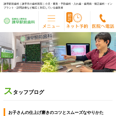
諫早駅前歯科｜諫早市の歯科医院｜小児・審美・予防歯科・入れ歯・歯周病・矯正歯科・イン
プラント・訪問診療など幅広く対応している歯医者
Skip
to
content
ス
タッフブログ
お子さんの仕上げ磨きのコツとスムーズなやりかた