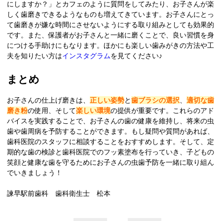
にしますか？」とカフェのように質問をしてみたり、お子さんが楽
しく歯磨きできるようなものも増えてきています。お子さんにとっ
て歯磨きが嫌な時間にさせないようにする取り組みとしても効果的
です。また、保護者がお子さんと一緒に磨くことで、良い習慣を身
につける手助けにもなります。ほかにも楽しい歯みがきの方法や工
夫を知りたい方は
インスタグラム
を見てください♪
まとめ
お子さんの仕上げ磨きは、
正しい姿勢
と
歯ブラシの選択
、
適切な歯
磨き粉
の使用、そして
楽しい環境
の提供が重要です。これらのアド
バイスを実践することで、お子さんの歯の健康を維持し、将来の虫
歯や歯周病を予防することができます。もし疑問や質問があれば、
歯科医院のスタッフに相談することをおすすめします。そして、定
期的な歯の検診と歯科医院でのフッ素塗布を行っていき、子どもの
笑顔と健康な歯を守るためにお子さんの虫歯予防を一緒に取り組ん
でいきましょう！
諫早駅前歯科 歯科衛生士 松本