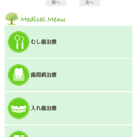
前へ
次へ
投
稿
ナ
ビ
ゲ
むし歯治療
ー
シ
ョ
歯周病治療
ン
入れ歯治療