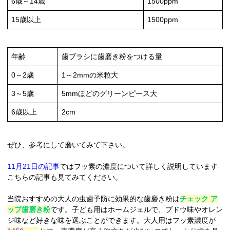
6歳～14歳
1500ppm
15歳以上
1500ppm
年齢
歯ブラシに歯磨き粉をつける量
0～2歳
1～2mmの米粒大
3～5歳
5mmほどのグリーンピース大
6歳以上
2cm
ぜひ、参考にして磨いてみて下さい。
11月21日の記事
ではフッ素の濃度について詳しく説明しています
こちらの記事も見てみてください。
当院おすすめの大人の虫歯予防に効果的な歯磨き粉は
チェック ア
ップ歯磨き粉
です。子ども用はホームジェルで、ブドウ味やオレン
ジ味など好きな味を選ぶことができます。大人用はフッ素濃度が