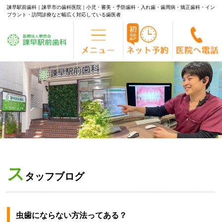
諫早駅前歯科｜諫早市の歯科医院｜小児・審美・予防歯科・入れ歯・歯周病・矯正歯科・イン
プラント・訪問診療など幅広く対応している歯医者
Skip
to
content
ス
タッフブログ
虫歯にならない方法ってある？