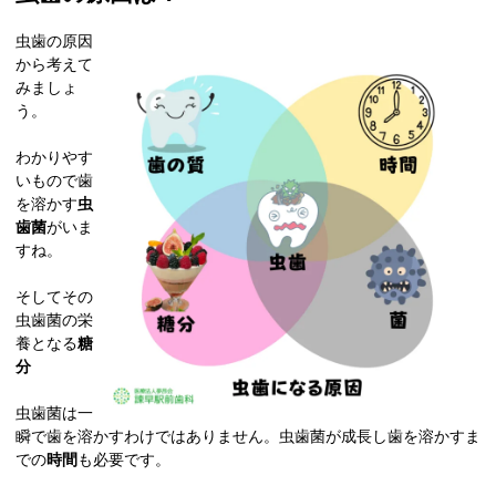
虫歯の原因
から考えて
みましょ
う。
わかりやす
いもので歯
を溶かす
虫
歯菌
がいま
すね。
そしてその
虫歯菌の栄
養となる
糖
分
虫歯菌は一
瞬で歯を溶かすわけではありません。虫歯菌が成長し歯を溶かすま
での
時間
も必要です。