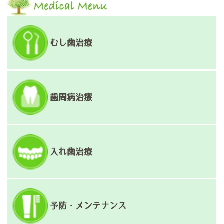
ナ
ビ
ゲ
むし歯治療
ー
シ
ョ
歯周病治療
ン
入れ歯治療
予防・メンテナンス