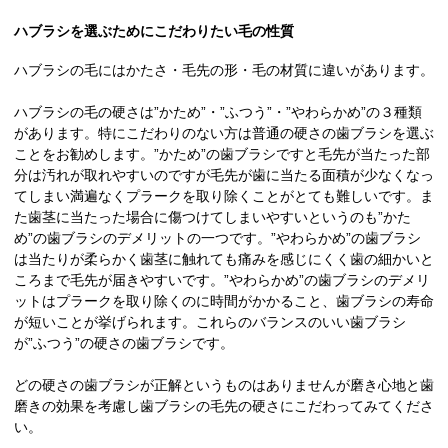
ハブラシを選ぶためにこだわりたい毛の性質
ハブラシの毛にはかたさ・毛先の形・毛の材質に違いがあります。
ハブラシの毛の硬さは”かため”・”ふつう”・”やわらかめ”の３種類
があります。特にこだわりのない方は普通の硬さの歯ブラシを選ぶ
ことをお勧めします。”かため”の歯ブラシですと毛先が当たった部
分は汚れが取れやすいのですが毛先が歯に当たる面積が少なくなっ
てしまい満遍なくプラークを取り除くことがとても難しいです。ま
た歯茎に当たった場合に傷つけてしまいやすいというのも”かた
め”の歯ブラシのデメリットの一つです。”やわらかめ”の歯ブラシ
は当たりが柔らかく歯茎に触れても痛みを感じにくく歯の細かいと
ころまで毛先が届きやすいです。”やわらかめ”の歯ブラシのデメリ
ットはプラークを取り除くのに時間がかかること、歯ブラシの寿命
が短いことが挙げられます。これらのバランスのいい歯ブラシ
が”ふつう”の硬さの歯ブラシです。
どの硬さの歯ブラシが正解というものはありませんが磨き心地と歯
磨きの効果を考慮し歯ブラシの毛先の硬さにこだわってみてくださ
い。