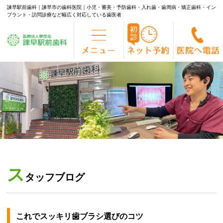
諫早駅前歯科｜諫早市の歯科医院｜小児・審美・予防歯科・入れ歯・歯周病・矯正歯科・イン
プラント・訪問診療など幅広く対応している歯医者
Skip
to
content
ス
タッフブログ
これでスッキリ歯ブラシ選びのコツ