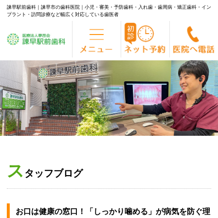
諫早駅前歯科｜諫早市の歯科医院｜小児・審美・予防歯科・入れ歯・歯周病・矯正歯科・イン
プラント・訪問診療など幅広く対応している歯医者
Skip
to
content
ス
タッフブログ
お口は健康の窓口！「しっかり噛める」が病気を防ぐ理