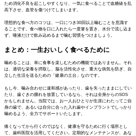
ため消化不良を起こしやすくなり、一気に食べることで血糖値を乱
高下させ、血管を傷つけてしまいます。
理想的な食べ方のコツは、一口につき30回以上噛むことを意識す
ることです。食べ物を口に入れたら一度箸を置き、水分で流し込ま
ず、唾液だけで飲み込めるまで噛む習慣をつけましょう。
まとめ：一生おいしく食べるために
噛めることは、単に食事を楽しむための機能ではありません。それ
は、適切な栄養を摂取し、脳を活性化させ、重大な病気を防ぎ、自
立した生活を送るための「健康の土台」なのです。
もし今、噛み合わせに違和感があったり、歯を失ったままにしてい
たり、歯ぐきの腫れを放置しているなら、それは全身からのSOS
かもしれません。当院では、お一人おひとりが生涯にわたってご自
身の歯で、あるいは自分に合った入れ歯やインプラントでしっかり
噛めるよう、全力でサポートいたします。
痛くなってから行くのではなく、健康を守るために行く場所とし
て、歯科医院を活用してください。定期的なメンテナンスが、あな