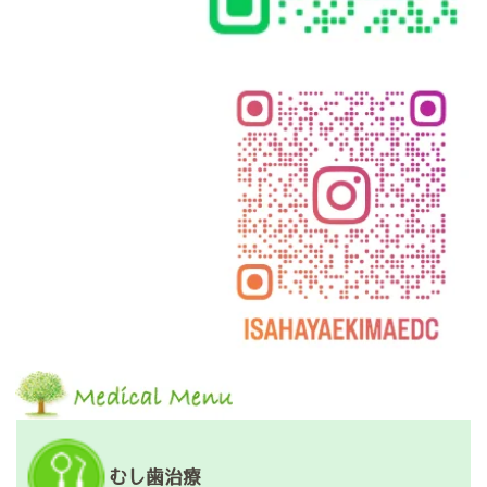
シ
ョ
ン
むし歯治療