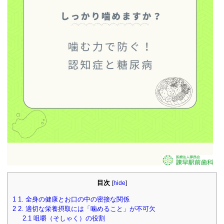
目次
[
hide
]
1
1. 全身の健康とお口の中の密接な関係
2
2. 適切な栄養摂取には「噛めること」が不可欠
2.1
咀嚼（そしゃく）の役割