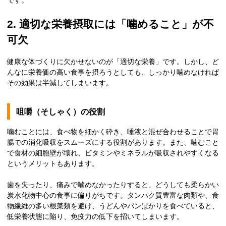
です。
2. 適切な栄養摂取には「噛めること」が不
可欠
健康な体づくりに欠かせないのが「適切な栄養」です。しかし、ど
んなに栄養価の高い食事を摂ろうとしても、しっかり噛めなければ
その効果は半減してしまいます。
咀嚼（そしゃく）の役割
噛むことには、食べ物を細かく砕き、唾液と混ぜ合わせることで胃
腸での消化吸収をスムーズにする役割があります。また、噛むこと
で食材の細胞壁が壊れ、ビタミンやミネラルが吸収されやすくなる
というメリットもあります。
歯を失ったり、痛みで噛めなかったりすると、どうしても柔らかい
炭水化物中心の食事に偏りがちです。タンパク質豊富な肉類や、食
物繊維の多い根菜類を避け、うどんやパンばかりを食べていると、
低栄養状態に陥り、免疫力の低下を招いてしまいます。