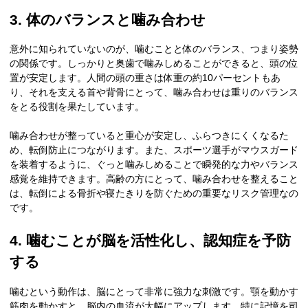
3. 体のバランスと噛み合わせ
意外に知られていないのが、噛むことと体のバランス、つまり姿勢
の関係です。しっかりと奥歯で噛みしめることができると、頭の位
置が安定します。人間の頭の重さは体重の約10パーセントもあ
り、それを支える首や背骨にとって、噛み合わせは重りのバランス
をとる役割を果たしています。
噛み合わせが整っていると重心が安定し、ふらつきにくくなるた
め、転倒防止につながります。また、スポーツ選手がマウスガード
を装着するように、ぐっと噛みしめることで瞬発的な力やバランス
感覚を維持できます。高齢の方にとって、噛み合わせを整えること
は、転倒による骨折や寝たきりを防ぐための重要なリスク管理なの
です。
4. 噛むことが脳を活性化し、認知症を予防
する
噛むという動作は、脳にとって非常に強力な刺激です。顎を動かす
筋肉を動かすと、脳内の血流が大幅にアップします。特に記憶を司