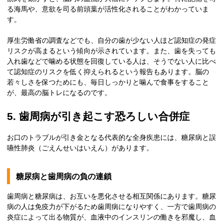
る海馬や、意欲を司る前頭葉が活性化されることがわかっていま
す。
厚生労働省の調査などでも、自分の歯が少ない人ほど認知症の発症
リスクが高まるという傾向が示されています。また、歯を失っても
入れ歯などで噛める状態を回復している人は、そうでない人に比べ
て認知症のリスクを低く抑えられるという報告もあります。脳の
若々しさを保つためにも、毎日しっかりと噛んで食事をすること
が、最高の脳トレになるのです。
5. 歯周病が引き起こす恐ろしい合併症
お口のトラブルが引き金となる代表的な全身疾患には、糖尿病と誤
嚥性肺炎（ごえんせいはいえん）があります。
糖尿病と歯周病の負の連鎖
歯周病と糖尿病は、お互いを悪化させる相互関係にあります。糖尿
病の人は免疫力が下がるため歯周病になりやすく、一方で歯周病の
炎症によって出る物質が、血液中のインスリンの働きを邪魔し、血