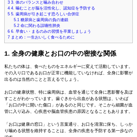
3
3. 体のバランスと噛み合わせ
4
4. 噛むことが脳を活性化し、認知症を予防する
5
5. 歯周病が引き起こす恐ろしい合併症
5.1
糖尿病と歯周病の負の連鎖
5.2
命に関わる誤嚥性肺炎
6
6. 早食い・まるのみの習慣を卒業しましょう
7
まとめ：一生おいしく食べるために
1. 全身の健康とお口の中の密接な関係
私たちの体は、食べたものをエネルギーに変えて活動しています。
その入り口であるお口が正常に機能していなければ、全身に影響が
出るのは当然のことと言えるでしょう。
お口の健康状態、特に歯周病は、血管を通じて全身に悪影響を及ぼ
すことがわかっています。歯ぐきから出血がある状態は、いわば
「お口の中に開いた傷口」があるのと同じです。そこから細菌が血
管に入り込み、心疾患や脳血管疾患の原因となることもあります。
「お口は健康の窓口」という言葉通り、お口を清潔に保ち、しっか
り噛める状態を維持することは、全身の疾患を予防する第一歩なの