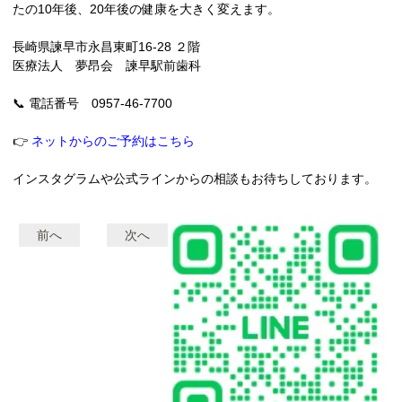
たの10年後、20年後の健康を大きく変えます。
長崎県諫早市永昌東町16-28 ２階
医療法人 夢昂会 諫早駅前歯科
📞 電話番号 0957-46-7700
👉
ネットからのご予約はこちら
インスタグラムや公式ラインからの相談もお待ちしております。
前へ
次へ
投
稿
ナ
ビ
ゲ
ー