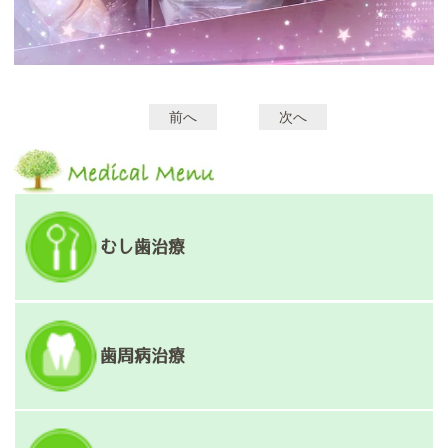
前へ
次へ
投
稿
ナ
ビ
ゲ
むし歯治療
ー
シ
ョ
歯周病治療
ン