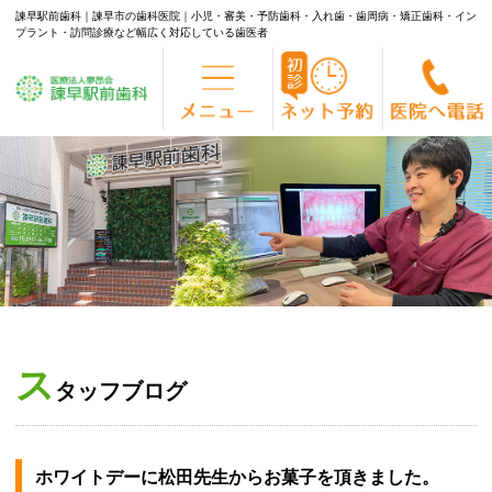
諫早駅前歯科｜諫早市の歯科医院｜小児・審美・予防歯科・入れ歯・歯周病・矯正歯科・イン
プラント・訪問診療など幅広く対応している歯医者
Skip
to
content
ス
タッフブログ
ホワイトデーに松田先生からお菓子を頂きました。