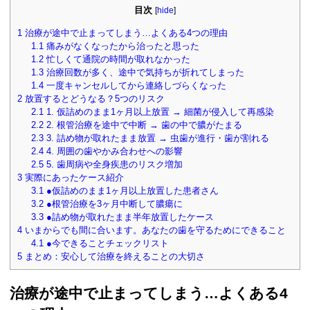
目次
[
hide
]
1
治療が途中で止まってしまう…よくある4つの理由
1.1
痛みがなくなったから治ったと思った
1.2
忙しくて通院の時間が取れなかった
1.3
治療回数が多く、途中で気持ちが折れてしまった
1.4
一度キャンセルしてから連絡しづらくなった
2
放置するとどうなる？5つのリスク
2.1
1. 仮詰めのまま1ヶ月以上放置 → 細菌が侵入して再感染
2.2
2. 根管治療を途中で中断 → 歯の中で膿がたまる
2.3
3. 詰め物が取れたまま放置 → 虫歯が進行・歯が割れる
2.4
4. 周囲の歯やかみ合わせへの影響
2.5
5. 歯周病や全身疾患のリスク増加
3
実際にあったケース紹介
3.1
●仮詰めのまま1ヶ月以上放置した患者さん
3.2
●根管治療を3ヶ月中断して膿瘍に
3.3
●詰め物が取れたまま半年放置したケース
4
いまからでも間に合います。あなたの歯を守るためにできること
4.1
●今できることチェックリスト
5
まとめ：安心して治療を終えることの大切さ
治療が途中で止まってしまう…よくある4