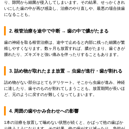
り、隙間から細菌が侵入してしまいます。その結果、せっかくきれ
いにした歯の中が再び感染し、治療のやり直しや、最悪の場合抜歯
になることも。
2. 根管治療を途中で中断 → 歯の中で膿がたまる
歯の神経を取る根管治療は、途中で止めると内部に残った細菌が繁
殖しやすくなります。数ヶ月も放置すれば、膿がたまり、歯ぐきが
腫れたり、ズキズキと強い痛みを伴ったりすることもあります。
3. 詰め物が取れたまま放置 → 虫歯が進行・歯が割れる
詰め物がない部分はとてもデリケート。そこから虫歯が進み、神経
に達したり、歯そのものが割れてしまうことも。放置期間が長いほ
ど、元のように戻すのが難しくなってしまいます。
4. 周囲の歯やかみ合わせへの影響
1本の治療を放置して噛めない状態が続くと、かばって他の歯ばか
り使うようになります。その結果、他の歯がすり減ったり、負担が