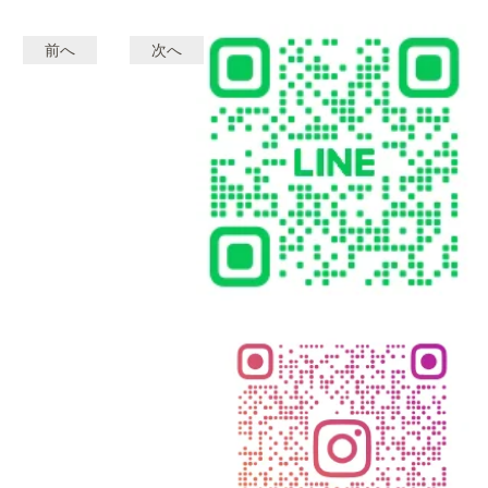
前へ
次へ
投
稿
ナ
ビ
ゲ
ー
シ
ョ
ン