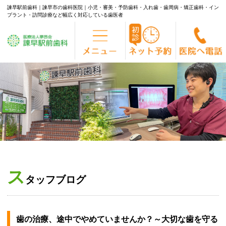
諫早駅前歯科｜諫早市の歯科医院｜小児・審美・予防歯科・入れ歯・歯周病・矯正歯科・イン
プラント・訪問診療など幅広く対応している歯医者
Skip
to
content
ス
タッフブログ
歯の治療、途中でやめていませんか？～大切な歯を守る