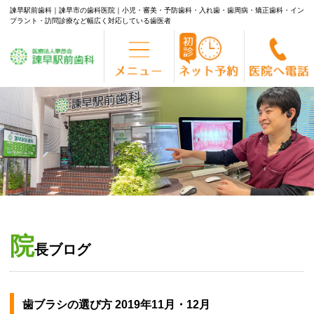
諫早駅前歯科｜諫早市の歯科医院｜小児・審美・予防歯科・入れ歯・歯周病・矯正歯科・イン
プラント・訪問診療など幅広く対応している歯医者
Skip
to
content
院
長ブログ
歯ブラシの選び方 2019年11月・12月