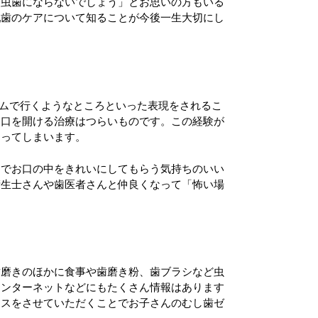
は虫歯にならないでしょう」とお思いの方もいる
乳歯のケアについて知ることが今後一生大切にし
ゲームで行くようなところといった表現をされるこ
く口を開ける治療はつらいものです。この経験が
なってしまいます。
とでお口の中をきれいにしてもらう気持ちのいい
衛生士さんや歯医者さんと仲良くなって「怖い場
歯磨きのほかに食事や歯磨き粉、歯ブラシなど虫
インターネットなどにもたくさん情報はあります
イスをさせていただくことでお子さんのむし歯ゼ