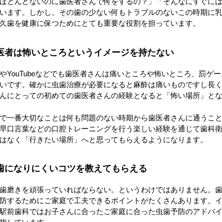
ほとんどないのに歯医者さんで何をするの？」「そんなにすぐに
います。しかし、その歯の少ない何もトラブルのないこの時期に
久歯を健康に保つためにとても重要な役割を担っています。
医者は怖いところというイメージを持たない
やYouTubeなどでも歯医者さんは痛いところや怖いところ、罰
いです。確かに虫歯治療が必要になると麻酔は痛いものですし長
んにとっての初めての歯医者さんの経験となると「怖い場所」と
で一番大切なことは何も問題のない時期から歯医者さんに通うこ
早口言葉などの口腔トレーニングを行う楽しい経験を通じて歯科
はなく「行きたい場所」へと思ってもらえるようになります。
歯になりにくいコツを教えてもらえる
歯磨きを頑張っていればならない。というわけではありません。
防するためにご家庭で工夫できるポイントがたくさんあります。
駅前歯科ではお子さんに合ったご家庭に合った虫歯予防のアドバ