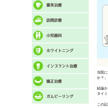
審美治療
訪問診療
小児歯科
ホワイトニング
インプラント治療
当院に
か？」
矯正治療
結論か
タイミ
ガムピーリング
この記