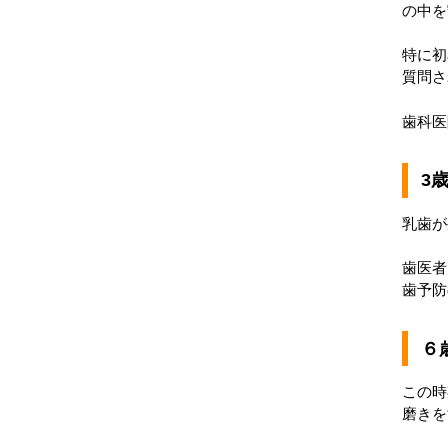
の中を
特に初
質問さ
歯科医
3
乳歯が
歯医者
歯予防
６
この時
磨きを