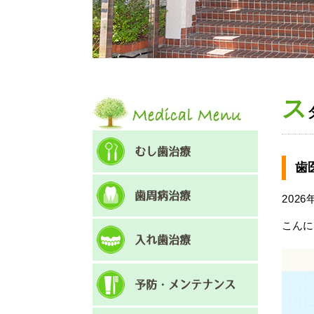
ス
むし歯治療
歯
歯周病治療
2026
こんに
入れ歯治療
予防・メンテナンス