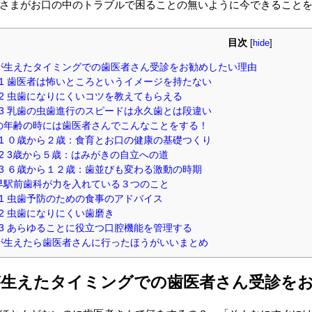
さまがお口の中のトラブルで困ることの無いように今できること
目次
[
hide
]
が生えたタイミングでの歯医者さん受診をお勧めしたい理由
1
歯医者は怖いところというイメージを持たない
2
虫歯になりにくいコツを教えてもらえる
3
乳歯の虫歯進行のスピードは永久歯とは段違い
の年齢の時には歯医者さんでこんなことをする！
1
０歳から２歳：食育とお口の健康の基礎つくり
2
3歳から５歳：はみがきの自立への道
3
６歳から１２歳：歯並びも変わる激動の時期
早駅前歯科が力を入れている３つのこと
1
虫歯予防のための食事のアドバイス
2
虫歯になりにくい歯磨き
3
あらゆることに役立つ口腔機能を管理する
が生えたら歯医者さんに行ったほうがいいまとめ
が生えたタイミングでの歯医者さん受診を