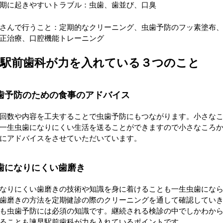
期に起きやすいトラブル：虫歯、歯並び、口臭
さんで行うこと：定期的なクリーニング、虫歯予防のフッ素塗布
正治療、口腔機能トレーニング
早駅前歯科が力を入れている３つのこと
歯予防のための食事のアドバイス
回数や内容を工夫することで虫歯予防にもつながります。小さな
一生虫歯になりにくい生活を送ることができますので小さなころ
にアドバイスをさせていただいています。
歯になりにくい歯磨き
なりにくい歯磨きの技術や知識を身に着けることも一生虫歯にな
歯磨きの方法を定期健診の際のクリーニングを通して確認してい
も虫歯予防には必須の知識です。継続される検診の中でしかわか
ることも諫早駅前歯科が力を入れているポイントです。