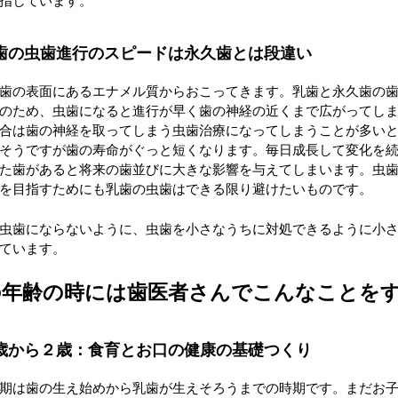
指しています。
歯の虫歯進行のスピードは永久歯とは段違い
歯の表面にあるエナメル質からおこってきます。乳歯と永久歯の
のため、虫歯になると進行が早く歯の神経の近くまで広がってし
合は歯の神経を取ってしまう虫歯治療になってしまうことが多い
そうですが歯の寿命がぐっと短くなります。毎日成長して変化を
た歯があると将来の歯並びに大きな影響を与えてしまいます。虫
を目指すためにも乳歯の虫歯はできる限り避けたいものです。
虫歯にならないように、虫歯を小さなうちに対処できるように小
ています。
の年齢の時には歯医者さんでこんなことを
歳から２歳：食育とお口の健康の基礎つくり
期は歯の生え始めから乳歯が生えそろうまでの時期です。まだお