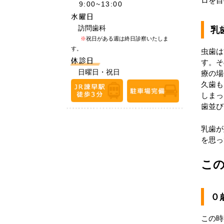
ロを目
9:00~13:00
水曜日
訪問歯科
乳
※
祝日がある週は終日診察いたしま
す。
虫歯は
休診日
す。そ
日曜日・祝日
療の場
久歯も
しまっ
歯並び
乳歯が
を思っ
こ
０
この時