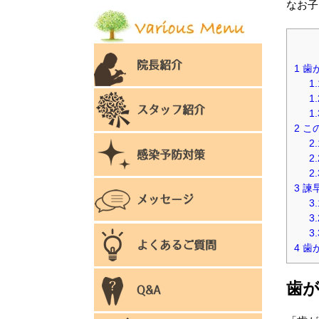
なお子
院長紹介
1
歯
1.
1.
スタッフ紹介
1.
2
こ
2.
感染予防対策
2.
2.
3
諫
メッセージ
3.
3.
3.
よくあるご質問
4
歯
歯
Q&A