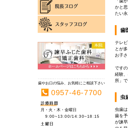
「歯が
院長ブログ
かと思
たい永
スタッフブログ
歯
テレビ
とが多
お子さ
ですの
経験、
所」で
歯やお口の悩み、お気軽にご相談下さい
0957-46-7700
虫
診療時間
虫歯は
月・火・木・金曜日
歯を予
9:00~13:00/14:30~18:15
が諫早
土曜日