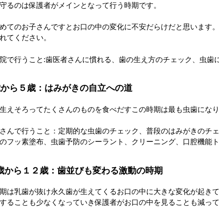
守るのは保護者がメインとなって行う時期です。
めてのお子さんですとお口の中の変化に不安だらけだと思います
れてください。
院で行うこと:歯医者さんに慣れる、歯の生え方のチェック、虫歯
歳から５歳：はみがきの自立への道
生えそろってたくさんのものを食べだすこの時期は最も虫歯にな
さんで行うこと：定期的な虫歯のチェック、普段のはみがきのチ
のフッ素塗布、虫歯予防のシーラント、クリーニング、口腔機能
歳から１２歳：歯並びも変わる激動の時期
期は乳歯が抜け永久歯が生えてくるお口の中に大きな変化が起き
することも少なくなっていき保護者がお口の中を見ることも減っ