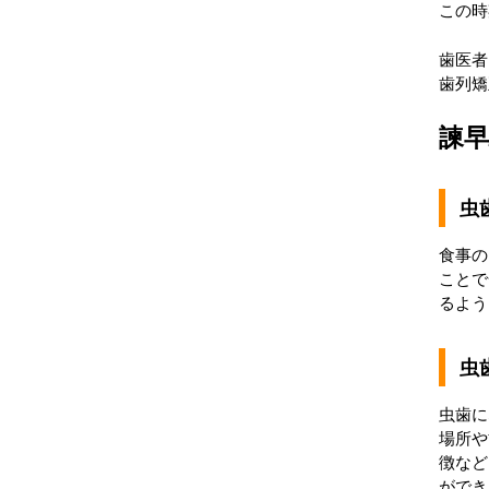
この時
歯医者
歯列矯
諫
虫
食事の
ことで
るよう
虫
虫歯に
場所や
徴など
ができ